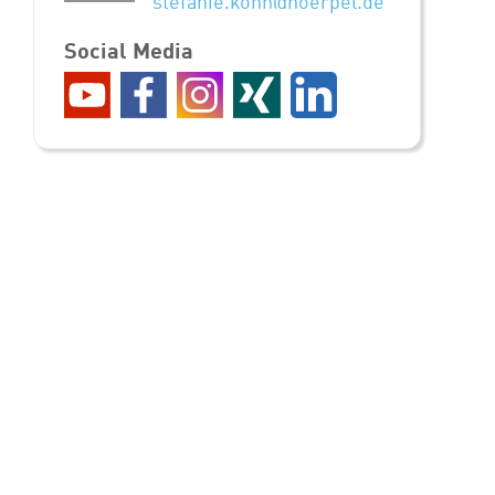
stefanie.kohn@noerpel.de
Social Media