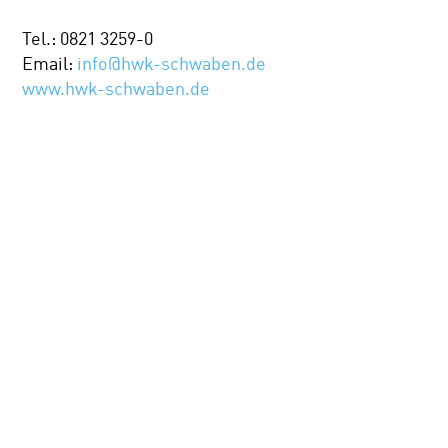
Tel.: 0821 3259-0
Email:
info@hwk-schwaben.de
www.hwk-schwaben.de
Handwerkskammer für Schwaben
Dienstleistung
Öffentliche Verwaltung
Standorte
Handwerkskammer für Schwaben
Siebentischstraße 52 – 58