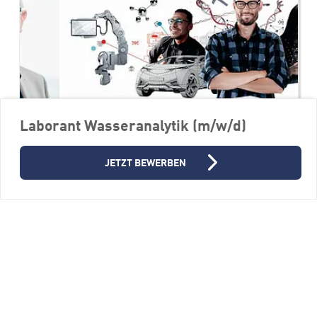
Laborant Wasseranalytik (m/w/d)
JETZT BEWERBEN
Konstrukteur (m/w/d) Entwicklung
Sondermaschinen
FERCHAU GmbH, Niederlassung Ulm
89081 Ulm
Vollzeit